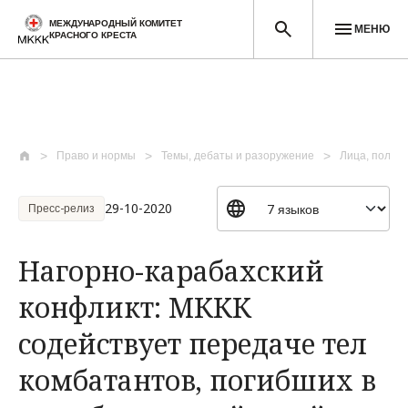
МЕЖДУНАРОДНЫЙ КОМИТЕТ
МЕНЮ
КРАСНОГО КРЕСТА
Перейти к основному содержанию
Право и нормы
Темы, дебаты и разоружение
Лица, польз
29-10-2020
Пресс-релиз
Нагорно-карабахский
конфликт: МККК
содействует передаче тел
комбатантов, погибших в