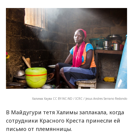
Халима Хаува CC BY-NC-ND / ICRC / Jesus Andres Serrano Redondo
В Майдугури тетя Халимы заплакала, когда
сотрудники Красного Креста принесли ей
письмо от племянницы.