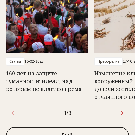
Статья
16-02-2023
Пресс-релиз
27-10-
160 лет на защите
Изменение кл
гуманности: идеал, над
вооруженный 
которым не властно время
довели жителе
отчаянного п
1/3
1 из 3