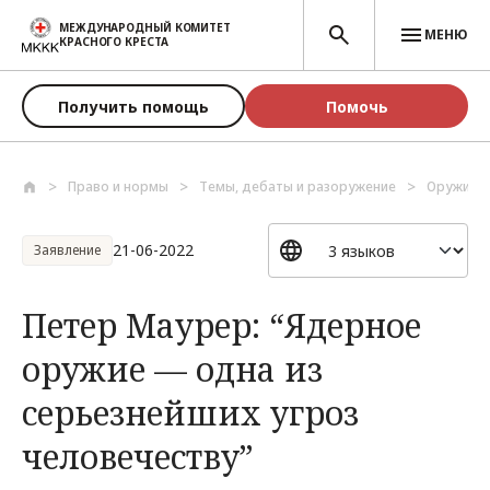
Перейти к основному содержанию
МЕЖДУНАРОДНЫЙ КОМИТЕТ
МЕНЮ
КРАСНОГО КРЕСТА
Получить помощь
Помочь
Право и нормы
Темы, дебаты и разоружение
Оружие и
21-06-2022
Заявление
Петер Маурер: “Ядерное
оружие — одна из
серьезнейших угроз
человечеству”