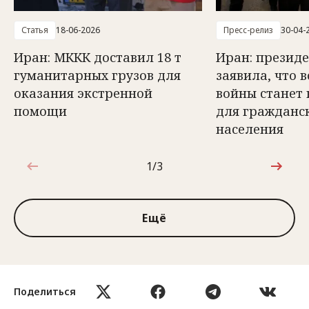
Статья
18-06-2026
Пресс-релиз
30-04-
Иран: МККК доставил 18 т
Иран: презид
гуманитарных грузов для
заявила, что 
оказания экстренной
войны станет
помощи
для гражданс
населения
1/3
1 из 3
Ещё
Поделиться