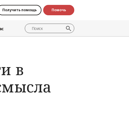
Получить помощь
Помочь
ас
и в
 смысла