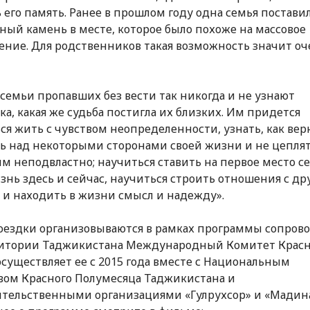
 его память. Ранее в прошлом году одна семья постави
ный камень в месте, которое было похоже на массовое
ение. Для родственников такая возможность значит оч
семьи пропавших без вести так никогда и не узнают
ка, какая же судьба постигла их близких. Им придется
ся жить с чувством неопределенности, узнать, как вер
ь над некоторыми сторонами своей жизни и не цеплят
 им неподвластно; научиться ставить на первое место се
знь здесь и сейчас, научиться строить отношения с д
и находить в жизни смысл и надежду».
оездки организовываются в рамках программы сопров
ритории Таджикистана Международный Комитет Красн
осуществляет ее с 2015 года вместе с Национальным
ом Красного Полумесяца Таджикистана и
тельственными организациями «Гулрухсор» и «Мадина