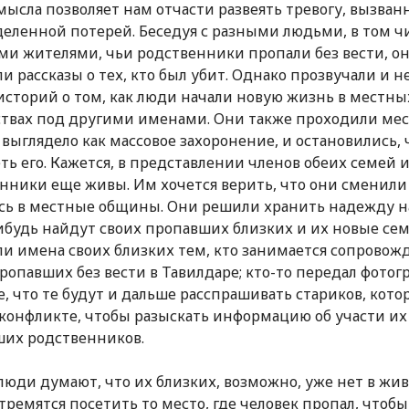
мысла позволяет нам отчасти развеять тревогу, вызван
еленной потерей. Беседуя с разными людьми, в том чи
и жителями, чьи родственники пропали без вести, он
и рассказы о тех, кто был убит. Однако прозвучали и н
историй о том, как люди начали новую жизнь в местны
твах под другими именами. Они также проходили мес
 выглядело как массовое захоронение, и остановились,
ть его. Кажется, в представлении членов обеих семей 
нники еще живы. Им хочется верить, что они сменили
сь в местные общины. Они решили хранить надежду на
ибудь найдут своих пропавших близких и их новые сем
и имена своих близких тем, кто занимается сопрово
ропавших без вести в Тавилдаре; кто-то передал фотог
, что те будут и дальше расспрашивать стариков, кото
 конфликте, чтобы разыскать информацию об участи их
их родственников.
люди думают, что их близких, возможно, уже нет в жив
стремятся посетить то место, где человек пропал, чтобы