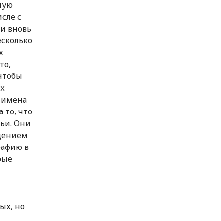
ную
сле с
и вновь
есколько
х
то,
 чтобы
их
 имена
 то, что
ьи. Они
ждением
рафию в
рые
ых, но