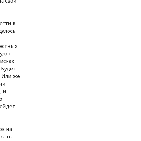
на свои
ести в
далось
местных
будет
оисках
 Будет
? Или же
они
, и
о,
пойдет
ов на
ость.