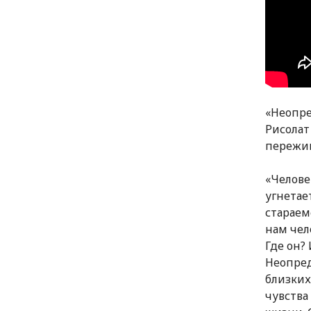
«Неопре
Рисолат
пережив
«Челове
угнетае
стараем
нам чел
Где он?
Неопред
близких
чувства