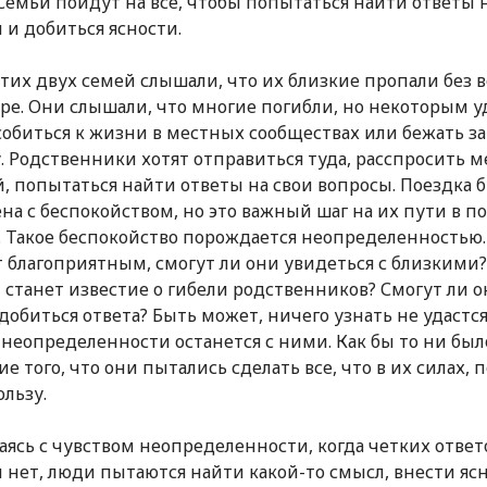
Семьи пойдут на все, чтобы попытаться найти ответы 
 и добиться ясности.
тих двух семей слышали, что их близкие пропали без в
ре. Они слышали, что многие погибли, но некоторым у
обиться к жизни в местных сообществах или бежать за
. Родственники хотят отправиться туда, расспросить 
, попытаться найти ответы на свои вопросы. Поездка 
на с беспокойством, но это важный шаг на их пути в п
. Такое беспокойство порождается неопределенностью.
т благоприятным, смогут ли они увидеться с близкими
 станет известие о гибели родственников? Смогут ли 
добиться ответа? Быть может, ничего узнать не удастся
 неопределенности останется с ними. Как бы то ни был
ие того, что они пытались сделать все, что в их силах, 
ользу.
аясь с чувством неопределенности, когда четких ответ
 нет, люди пытаются найти какой-то смысл, внести ясн