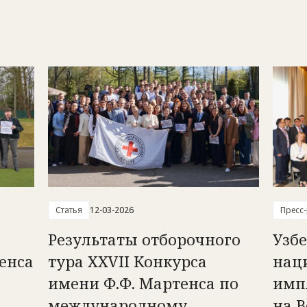
Статья
12-03-2026
Пресс
Результаты отборочного
Узб
енса
тура ХХVII Конкурса
нац
имени Ф.Ф. Мартенса по
имп
международному
на 