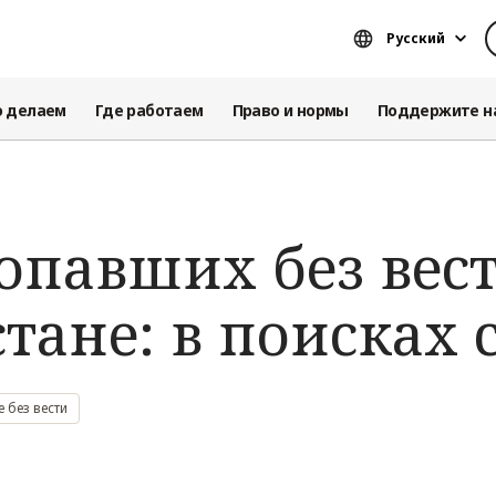
Русский
о делаем
Где работаем
Право и нормы
Поддержите н
опавших без вест
тане: в поисках
 без вести