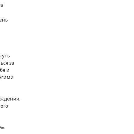
ла
ень
нуть
ься за
бя и
ругими
ождения.
ого
».