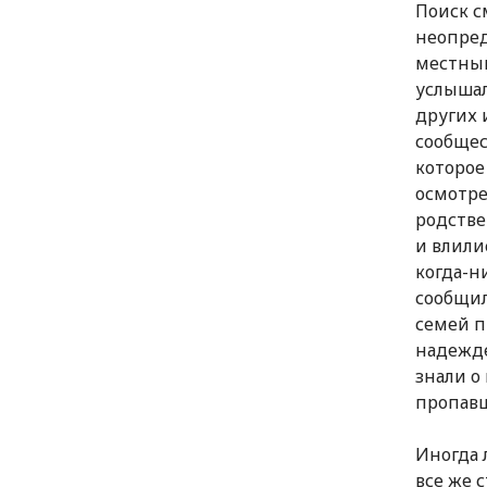
Поиск с
неопред
местным
услышал
других 
сообщес
которое
осмотре
родстве
и влили
когда-н
сообщил
семей п
надежде
знали о
пропавш
Иногда 
все же 