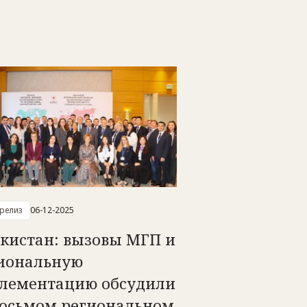
-релиз
06-12-2025
екистан: вызовы МГП и
иональную
лементацию обсудили
Восьмом региональном