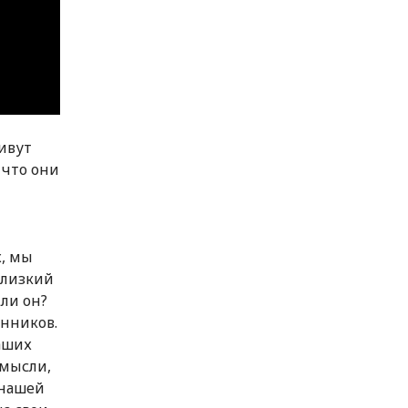
живут
 что они
х, мы
близкий
ли он?
енников.
аших
 мысли,
 нашей