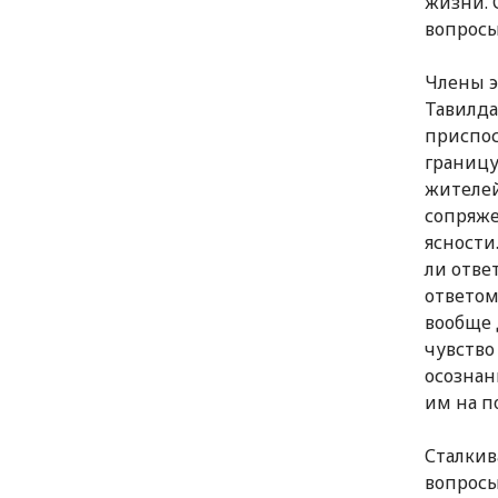
жизни. 
вопросы
Члены э
Тавилда
приспос
границу
жителей
сопряже
ясности
ли отве
ответом
вообще 
чувство
осознан
им на п
Сталкив
вопросы