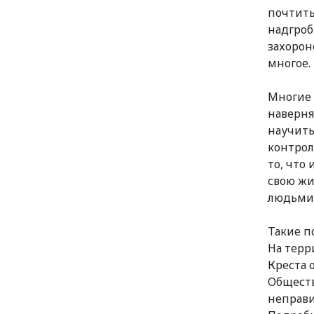
почтить
надгроб
захорон
многое.
Многие 
наверня
научить
контрол
то, что
свою жи
людьми 
Такие п
На тер
Креста 
Обществ
неправи