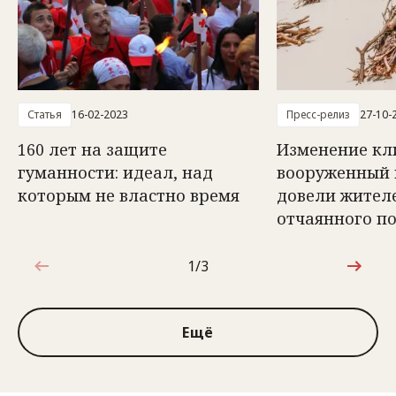
Статья
16-02-2023
Пресс-релиз
27-10-
160 лет на защите
Изменение кл
гуманности: идеал, над
вооруженный 
которым не властно время
довели жителе
отчаянного п
1/3
1 из 3
Ещё