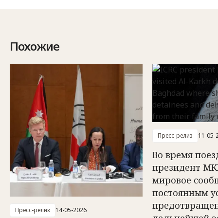
Похожие
Пресс-релиз
11-05-
Во время поез
президент МК
мировое сооб
постоянным у
предотвраще
Пресс-релиз
14-05-2026
дальнейшей э