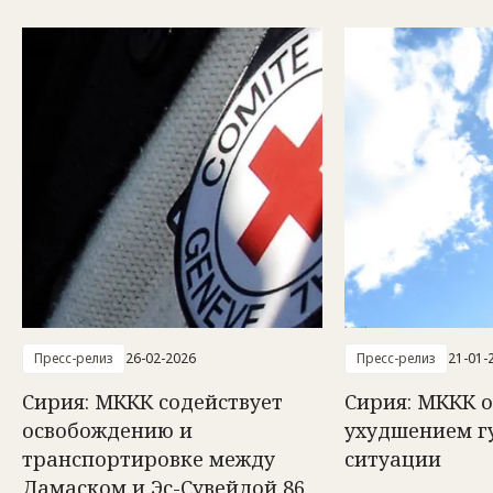
Пресс-релиз
26-02-2026
Пресс-релиз
21-01-
Сирия: МККК содействует
Сирия: МККК 
освобождению и
ухудшением г
транспортировке между
ситуации
Дамаском и Эс-Сувейдой 86