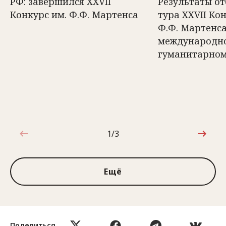
РФ: завершился XXVII
Результаты о
Конкурс им. Ф.Ф. Мартенса
тура ХХVII Ко
Ф.Ф. Мартенса
международн
гуманитарном
1/3
1 из 3
Ещё
Поделиться