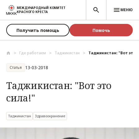
Перейти к основному содержанию
МЕЖДУНАРОДНЫЙ КОМИТЕТ
МЕНЮ
КРАСНОГО КРЕСТА
Получить помощь
Помочь
Где работаем
Таджикистан
Таджикистан: "Вот это с
13-03-2018
Статья
Таджикистан: "Вот это
сила!"
Таджикистан
Здравоохранение