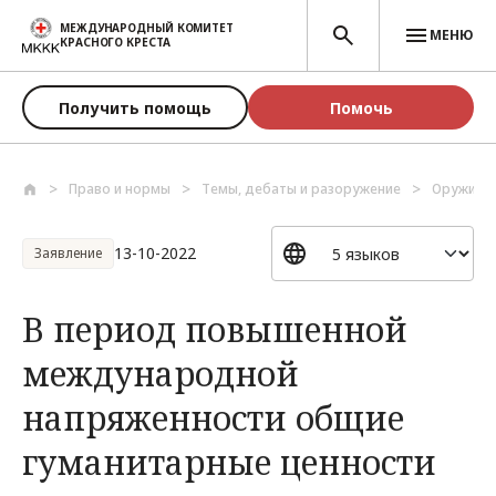
Перейти к основному содержанию
МЕЖДУНАРОДНЫЙ КОМИТЕТ
МЕНЮ
КРАСНОГО КРЕСТА
Получить помощь
Помочь
Право и нормы
Темы, дебаты и разоружение
Оружие и
13-10-2022
Заявление
В период повышенной
международной
напряженности общие
гуманитарные ценности