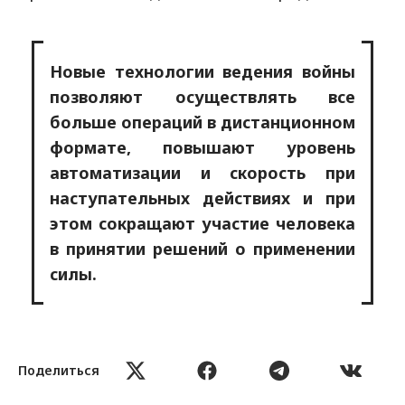
Новые технологии ведения войны
позволяют осуществлять все
больше операций в дистанционном
формате, повышают уровень
автоматизации и скорость при
наступательных действиях и при
этом сокращают участие человека
в принятии решений о применении
силы.
В отношении новых или развивающихся
Поделиться
технологий ведения войны особое
беспокойство вызывают нежелательные