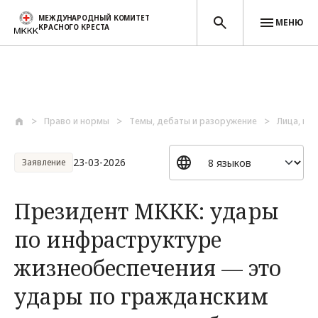
МЕЖДУНАРОДНЫЙ КОМИТЕТ
МЕНЮ
КРАСНОГО КРЕСТА
Перейти к основному содержанию
Право и нормы
Темы, дебаты и разоружение
Лица, по
23-03-2026
Заявление
Президент МККК: удары
по инфраструктуре
жизнеобеспечения — это
удары по гражданским