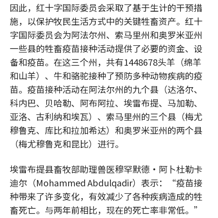
因此，红十字国际委员会采取了基于生计的干预措
施，以保护牧民生活方式中的关键牲畜资产。红十
字国际委员会为阿法尔州、索马里州和奥罗米亚州
一些县的牲畜疫苗接种活动提供了必要的资金、设
备和疫苗。在这三个州，共有1448678头羊（绵羊
和山羊）、牛和骆驼接种了预防多种动物疾病的疫
苗。疫苗接种活动在阿法尔州的九个县（达洛尔、
科内巴、贝哈勒、阿布阿拉、埃雷布提、马加勒、
亚洛、古利纳和埃瓦）、索马里州的三个县（梅尤
穆鲁克、库比和拉加希达）和奥罗米亚州的两个县
（梅尤穆鲁克和昆比）进行。
埃雷布提县畜牧部助理兽医穆罕默德·阿卜杜勒卡
迪尔（Mohammed Abdulqadir）表示：“疫苗接
种带来了许多变化，有效减少了各种疾病造成的牲
畜死亡。与两年前相比，现在的死亡率非常低。”