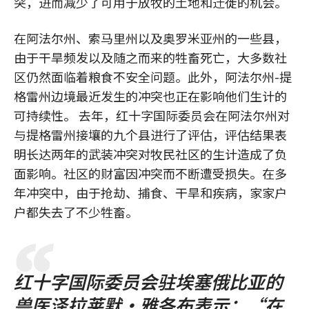
突，进而减少了可用于放牧的土地和迁徙的机会。
在阿法尔州、索马里州以及奥罗米亚州的一些县，
由于干旱频发以及随之而来的牲畜死亡，大多数社
区仍然面临着粮食不安全问题。此外，阿法尔州-提
格雷州边境最近发生的冲突也正在影响他们生计的
可持续性。 去年，红十字国际委员会在阿法尔州对
与提格雷州接壤的九个县进行了评估，评估结果表
明长达两年的武装冲突对牧民社区的生计造成了负
面影响。社区的财富因冲突而不断遭受损失。在多
年冲突中，由于抢劫、捕食、干旱和疾病，家家户
户都失去了不少牲畜。
红十字国际委员会驻埃塞俄比亚的
兽医泽拉莱默·雅各布表示：“在