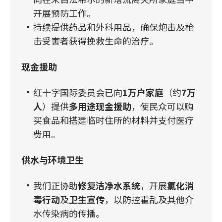
开展预防工作。
持续提供药品和外科用品，确保炮击及枪
击受害者获得挽救生命的治疗。
现金援助
红十字国际委员会已向
1万户家庭
（约
7万
人
）提供
多用途现金援助
，使民众可以购
买食品和搭建临时住所的材料并支付医疗
费用。
供水与环境卫生
我们正协助
修复洁净水系统
，开展
氯化消
毒行动
及
卫生宣传
，以防控霍乱及其他介
水传染病的传播。