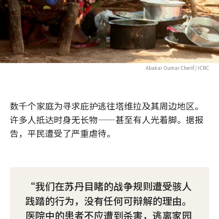
Abakar Oumar Cherif / ICRC
数千个家庭为寻求庇护逃往塔维拉及其周边地区。
许多人抵达时身无长物——甚至有人光着脚。据报
告，平民遭受了严重虐待。
我们在苏丹目睹的战争规则遭受骇人
践踏的行为，没有任何可辩解的理由。
医院中的患者不应遭到杀害，逃离家园