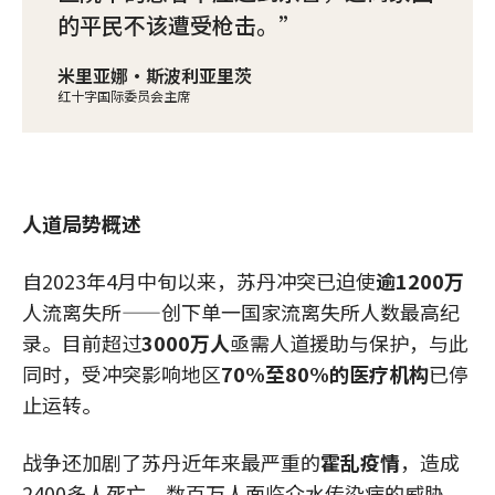
的平民不该遭受枪击。
米里亚娜·斯波利亚里茨
红十字国际委员会主席
人道局势概述
自2023年4月中旬以来，苏丹冲突已迫使
逾1200万
人流离失所——创下单一国家流离失所人数最高纪
录。目前超过
3000万人
亟需人道援助与保护，与此
同时，受冲突影响地区
70%至80%的医疗机构
已停
止运转。
战争还加剧了苏丹近年来最严重的
霍乱疫情
，造成
2400多人死亡，数百万人面临介水传染病的威胁。