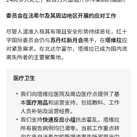
委员会在法希尔及其周边地区开展的应对工作
尽管人道准入极其有限且安全形势持续恶化，红十
字国际委员会仍与
苏丹红新月会
携手，在
塔维拉
应
对紧急需求。在北达尔富尔，塔维拉已成为国内流
离失所者的主要聚集地。
医疗卫生
我们向塔维拉医院及周边医疗点提供了基
本
医疗用品
和运营支持，包括敷料、工作
人员补贴及运营经费。
我们支持
快速反应小组
抗击霍乱，塔维拉
所有报告病例均已清零。当前工作重点转
向在来自法希尔的新增流离失所家庭当中