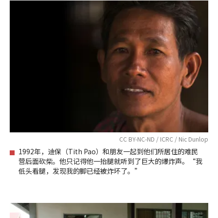
CC BY-NC-ND / ICRC / Nic Dunlop
1992年，迪保（Tith Pao）和朋友一起到他们所居住的难民
营后面砍柴。他只记得他一抬腿就听到了巨大的爆炸声。“我
低头看腿，发现我的脚已经被炸坏了。”