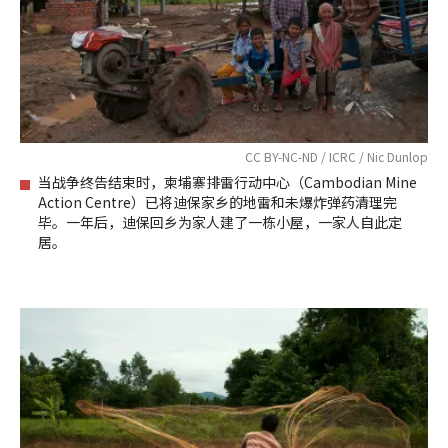
CC BY-NC-ND / ICRC / Nic Dunlop
当战争终告结束时，柬埔寨排雷行动中心（Cambodian Mine
Action Centre）已将迪保家乡的地雷和未爆炸弹药清理完
毕。一年后，迪保回乡为家人建了一栋小屋，一家人自此定
居。