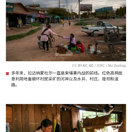
CC BY-NC-ND / ICRC / Nic Dunlop
多年来，拉达纳蒙杜尔一直是柬埔寨内战的前线。红色高棉故
意利用地雷破坏村民采矿的河岸以及水井、村庄、堤坝和道
路。