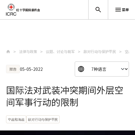
菜单
红十字国际委员会
跳至主要内容
法律与政策
议题、讨论与裁军
敌对行动与保护平民
空战
05-05-2022
报告
国际法对武装冲突期间外层空
间军事行动的限制
空战和海战
敌对行动与保护平民