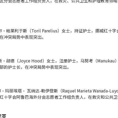
区分会志愿者工作组负责人，在救灾、公共卫生和护理教育领域
里尔·帕莱利于斯（Toril Parelius）女士，持证护士，挪威红十
在冲突局势中表现突出。
伊斯·胡德（Joyce Hood）女士，注册护士，马努考（Manuka
部的护士长，在冲突局势中表现突出。
·玛丽埃塔· 瓦纳达-勒伊登斯（Raquel Marieta Wanada-Luy
红十字会阿鲁巴海外分会志愿者工作组负责人，在救灾和公共卫
尼亚