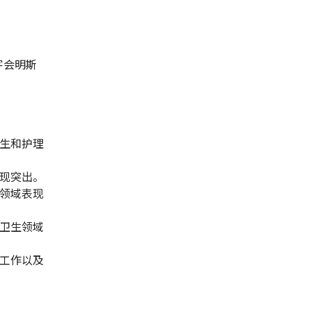
十字会明斯
卫生和护理
表现突出。
生领域表现
共卫生领域
灾工作以及