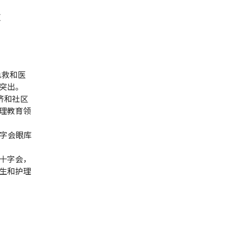
亚
急救和医
突出。
救济和社区
理教育领
红十字会眼库
国红十字会，
生和护理