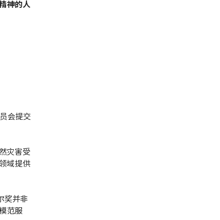
精神的人
委员会提交
然灾害受
领域提供
尔奖并非
模范服