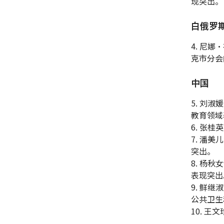
现突出。
白俄罗
4. 尼娜
克市分会
中国
5. 刘
教育领域
6. 张
7. 潘
突出。
8. 杨
表现突出
9. 鲜
公共卫生
10. 