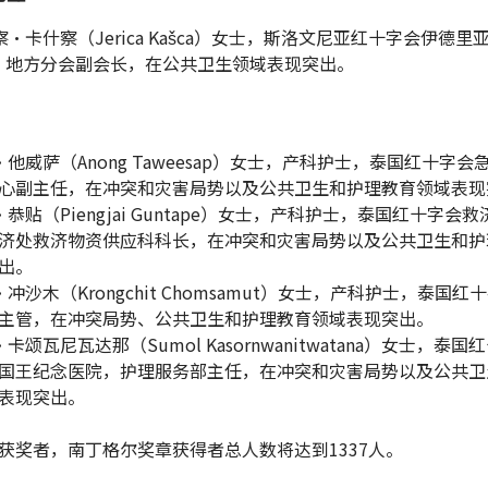
丽察·卡什察（Jerica Kašca）女士，斯洛文尼亚红十字会伊德里
ija）地方分会副会长，在公共卫生领域表现突出。
农·他威萨（Anong Taweesap）女士，产科护士，泰国红十字会
心副主任，在冲突和灾害局势以及公共卫生和护理教育领域表现
哉·恭贴（Piengjai Guntape）女士，产科护士，泰国红十字会
济处救济物资供应科科长，在冲突和灾害局势以及公共卫生和护
出。
集·冲沙木（Krongchit Chomsamut）女士，产科护士，泰国
主管，在冲突局势、公共卫生和护理教育领域表现突出。
蒙·卡颂瓦尼瓦达那（Sumol Kasornwanitwatana）女士，泰
国王纪念医院，护理服务部主任，在冲突和灾害局势以及公共卫
表现突出。
获奖者，南丁格尔奖章获得者总人数将达到1337人。