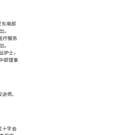
尼亚东南部
出。
灾医疗服务
出。
校毕业护士，
中部理事
学校讲师，
古红十字会