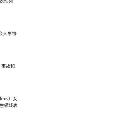
表现突
字会人事协
u）事故和
dens）女
生领域表