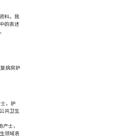
资料。我
中的表述
。
康复病房护
）女士，护
公共卫生
，助产士，
卫生领域表