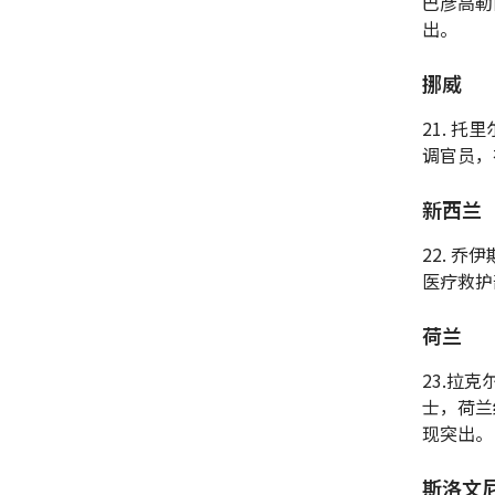
巴彦高勒
出。
挪威
21. 托
调官员，
新西兰
22. 乔
医疗救护
荷兰
23.拉克尔
士，荷兰
现突出。
斯洛文