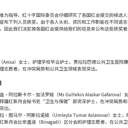
准为指导，红十字国际委员会仔细研究了各国红会提交的候选人
宣布下列人员获奖。由于各人头衔、资历和工作职能在不同语言
，因此我们决定按各国红会提供给我们的信息来公布这些获奖者
萨（Anisa）女士，护理学校毕业护士，贾拉拉巴德公共卫生医院
理志愿者，在冲突局势和公共卫生领域表现突出。
疆
金·阿拉斯卡尔·加法罗娃（Ms Gultekin Alaskar Gafarova
拜疆红新月会秘书处“卫生与保健”部资深护士，在冲突局势和
突出。
莱拉·图马尔·阿斯拉诺娃（Umleyla Tumar Aslanovar）女士
红新月会比奈盖迪（Binagadi）区分会的护理志愿者，在公共