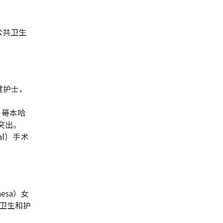
在公共卫生
保健护士，
士，哥本哈
现突出。
tal）手术
nesa）女
卫生和护