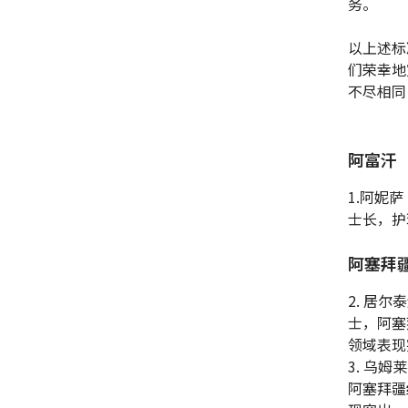
务。
以上述标
们荣幸地
不尽相同
阿富汗
1.阿妮
士长，护
阿塞拜
2. 居尔泰
士，阿塞
领域表现
3. 乌姆
阿塞拜疆