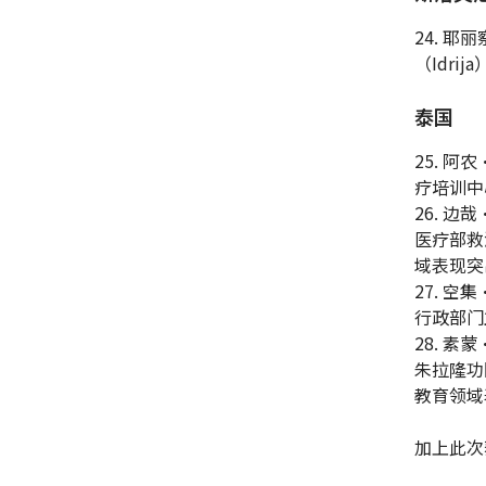
24. 耶
（Idr
泰国
25. 阿
疗培训中
26. 边
医疗部救
域表现突
27. 空
行政部门
28. 素
朱拉隆功
教育领域
加上此次