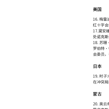
美国
16. 梅
红十字会
17.黛安
处诺克斯
18. 苏
罗伯特·
会委员，
日本
19. 时
在冲突局
蒙古
20. 奥