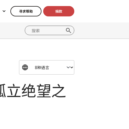
寻求帮助
捐款
孤立绝望之