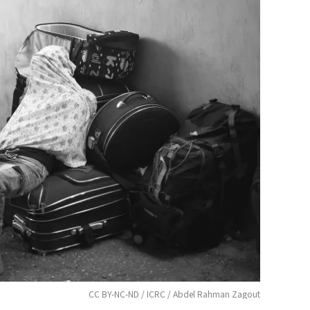
CC BY-NC-ND / ICRC / Abdel Rahman Zagout