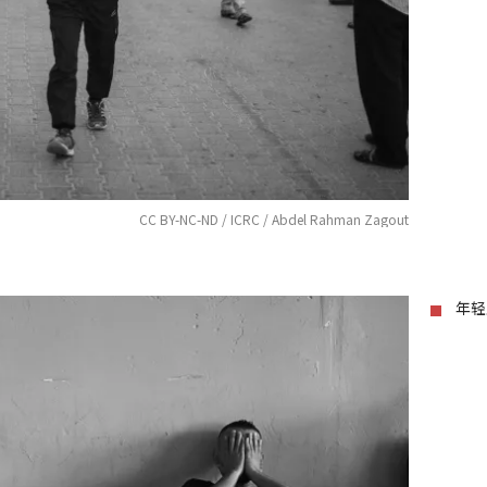
CC BY-NC-ND / ICRC / Abdel Rahman Zagout
年轻