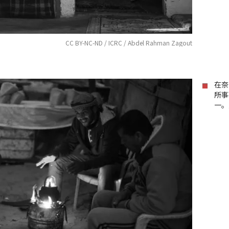
CC BY-NC-ND / ICRC / Abdel Rahman Zagout
在奈
所事
一。