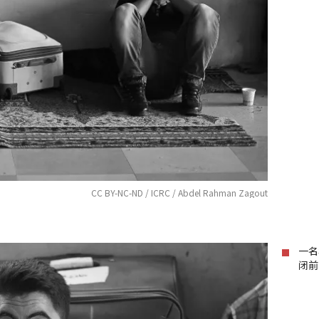
CC BY-NC-ND / ICRC / Abdel Rahman Zagout
一名
闭前