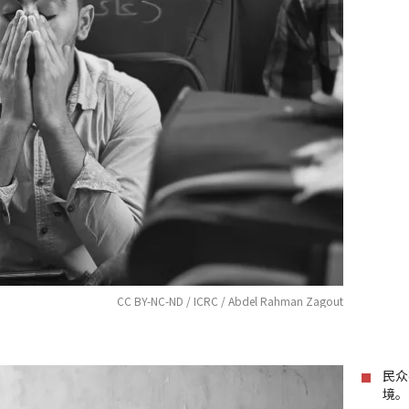
CC BY-NC-ND / ICRC / Abdel Rahman Zagout
民众
境。