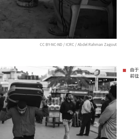
CC BY-NC-ND / ICRC / Abdel Rahman Zagout
由于
前往