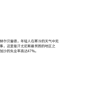
赫尔贝雷德，年轻人在寒冷的天气中无
事，这里是汗尤尼斯最贫困的地区之
加沙的失业率高达47%。