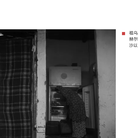
祖乌
赫尔
沙以