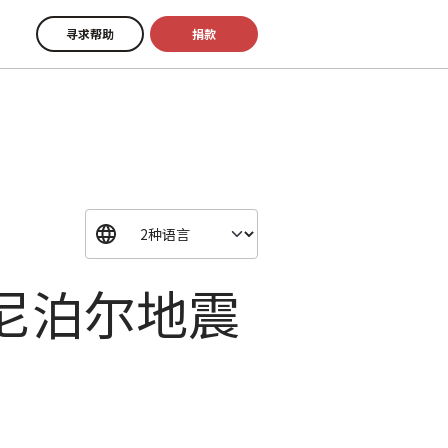
寻求帮助
捐款
尼泊尔地震