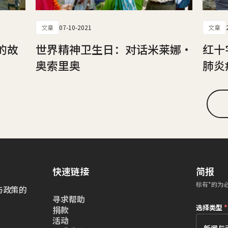
文章
07-10-2021
文章
的故
世界精神卫生日：对话米莱娜·
红十
奥索里奥
肺炎
快速链接
简报
标有*的为
与政策的
寻求帮助
选择类型
*
捐款
活动