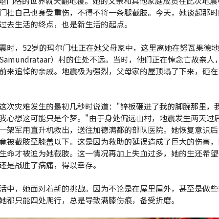
塔门格的世界就天翻地覆。她的父亲和其他家庭成员在此次地震
门杜自己也身受重伤，不得不将一条腿截肢。今天，她谈起那时
过去生活的终点，也是新生活的起点。
震时，52岁的玛尔门杜正在她父母家中，这里离她在努瓦果德
Samundrataar）村的住处不远。当时，他们正在悼念亡故亲人
前来追悼的亲戚。地震极为强烈，父母家的屋顶塌了下来，砸在
这次灾难发生的最初几秒时说道："锌板砸进了我的脚腕那里，
我心想这可能只是个梦。"由于身处偏远山村，地震发生两天过
一架军用直升机救出，送往加德满都的部队医院。她恢复意识后
竟被截肢至膝盖以下。这是因为救助的延误造成了巨大的伤害，
生命才被迫为她截肢。这一情况再加上失血过多，她的生还希望
还是战胜了病痛，得以幸存。
活中，她面对着新的挑战。因为不论是在屋里屋外，甚至是做些
她都只能四处爬行，总是导致满膝伤痕，备受折磨。