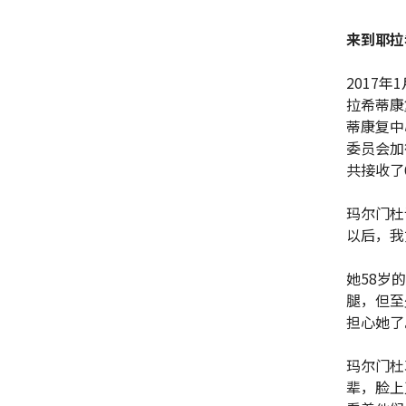
来到耶拉
2017
拉希蒂康
蒂康复中
委员会加
共接收了
玛尔门杜
以后，我
她58岁的
腿，但至
担心她了
玛尔门杜
辈，脸上