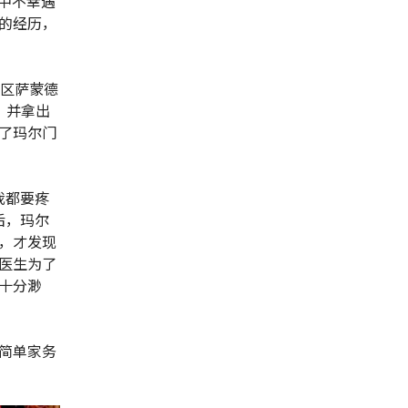
中不幸遇
的经历，
地区萨蒙德
，并拿出
了玛尔门
我都要疼
后，玛尔
，才发现
医生为了
十分渺
简单家务