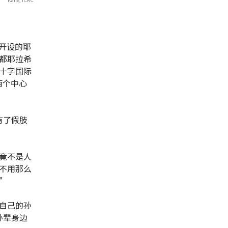
都开设的耶
都耶拉希
十字国际
两个中心
有了假肢
毕竟不是人
不用那么
"
自己的孙
孙辈身边