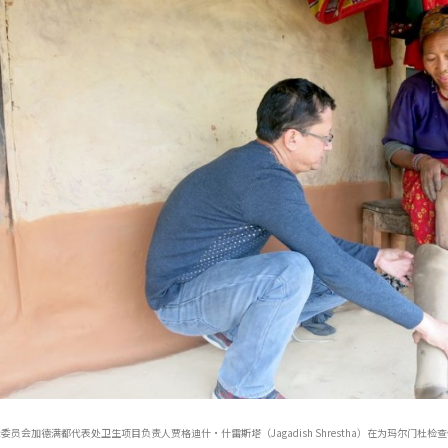
委员会加德满都代表处卫生项目负责人贾格迪什·什雷斯塔（Jagadish Shrestha）在为玛尔门杜检查假肢