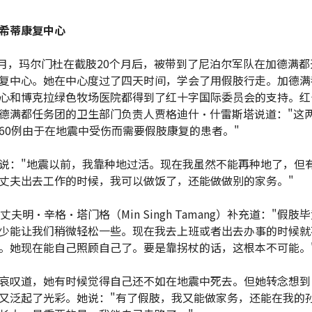
希蒂康复中心
年1月，玛尔门杜在截肢20个月后，被带到了尼泊尔军队在加德满
复中心。她在中心度过了四天时间，学会了用假肢行走。加德满
心和博克拉绿色牧场医院都得到了红十字国际委员会的支持。红
德满都任务团的卫生部门负责人贾格迪什·什雷斯塔说道："这
60例由于在地震中受伤而需要假肢康复的患者。"
说："地震以前，我靠种地过活。现在我虽然不能再种地了，但
丈夫出去工作的时候，我可以做饭了，还能做做别的家务。"
丈夫明·辛格·塔门格（Min Singh Tamang）补充道："假肢
少能让我们稍微轻松一些。现在我去上班或者出去办事的时候就
。她现在能自己照顾自己了。要是靠拐杖的话，这根本不可能。
哀叹道，她有时候觉得自己还不如在地震中死去。但她转念想到
又泛起了光彩。她说："有了假肢，我又能做家务，还能在我的