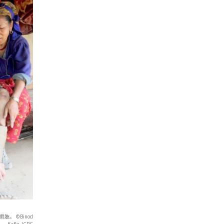
。 ©Binod
Kafle, ICRC