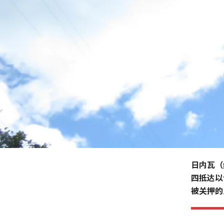
日内瓦（
四抵达以
被关押的