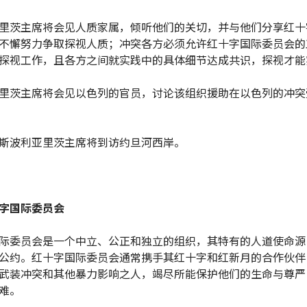
里茨主席将会见人质家属，倾听他们的关切，并与他们分享红十
不懈努力争取探视人质；冲突各方必须允许红十字国际委员会的
探视工作，且各方之间就实践中的具体细节达成共识，探视才能
里茨主席将会见以色列的官员，讨论该组织援助在以色列的冲突
斯波利亚里茨主席将到访约旦河西岸。
字国际委员会
际委员会是一个中立、公正和独立的组织，其特有的人道使命源自
公约。红十字国际委员会通常携手其红十字和红新月的合作伙伴
武装冲突和其他暴力影响之人，竭尽所能保护他们的生命与尊严
难。