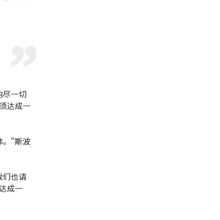
内尽一切
须达成一
。"斯波
我们也请
达成一