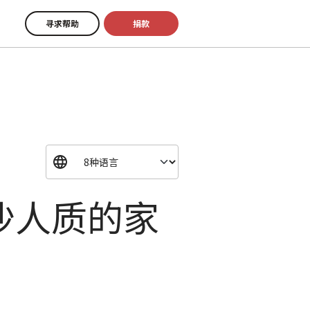
寻求帮助
捐款
沙人质的家