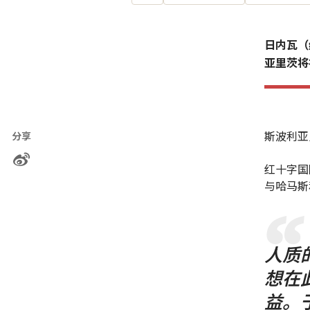
日内瓦（
亚里茨将
斯波利亚
分享
红十字国
与哈马斯
人质
想在
益。