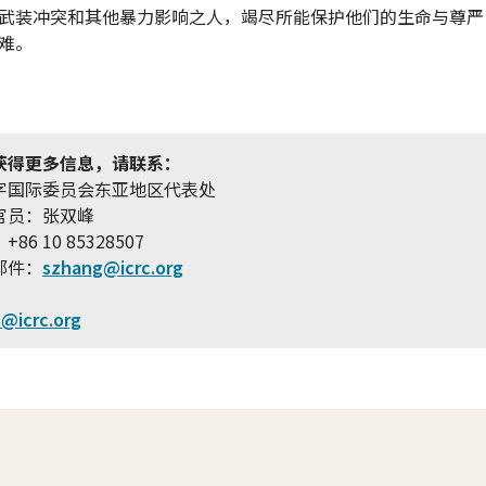
武装冲突和其他暴力影响之人，竭尽所能保护他们的生命与尊严
难。
获得更多信息，请联系：
字国际委员会东亚地区代表处
官员：张双峰
86 10 85328507
邮件：
szhang@icrc.org
s@icrc.org