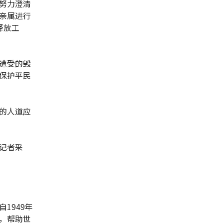
努力澄清
亲属进行
释放工
遭受的毁
保护平民
的人道应
记者采
1949年
，帮助世