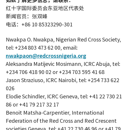
红十字国际委员会东亚地区代表处
新闻官员：张双峰
电话：+86 10 85323290-301
Nwakpa O. Nwakpa, Nigerian Red Cross Society,
tel: +234 803 473 62 00, email:
nwakpaon@redcrossnigeria.org
Aleksandra Matijevic Mosimann, ICRC Abuja, tel:
+234 706 418 90 02 or +234 703 595 41 68
Jason Straziuso, ICRC Nairobi, tel: +254 733 622
026
Elodie Schindler, ICRC Geneva, tel: +41 22 730 21
86 or +41 79 217 32 17
Benoit Matsha-Carpentier, International
Federation of the Red Cross and Red Crescent
societies Geneva, tel: +41 22 730 46 96 or +41 79