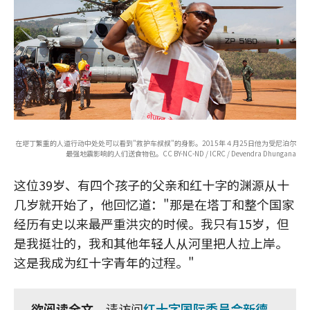
在塔丁繁重的人道行动中处处可以看到"救护车叔叔"的身影。2015年４月25日他为受尼泊尔
最强地震影响的人们送食物包。CC BY-NC-ND / ICRC / Devendra Dhungana
这位39岁、有四个孩子的父亲和红十字的渊源从十
几岁就开始了，他回忆道："那是在塔丁和整个国家
经历有史以来最严重洪灾的时候。我只有15岁，但
是我挺壮的，我和其他年轻人从河里把人拉上岸。
这是我成为红十字青年的过程。"
欲阅读全文
，请访问
红十字国际委员会新德