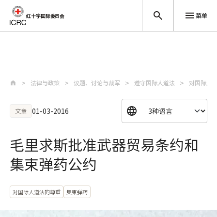
菜单
红十字国际委员会
跳至主要内容
法律与政策
议题、讨论与裁军
遵守国际人道法
对国际人
01-03-2016
文章
毛里求斯批准武器贸易条约和
集束弹药公约
对国际人道法的尊重
集束弹药