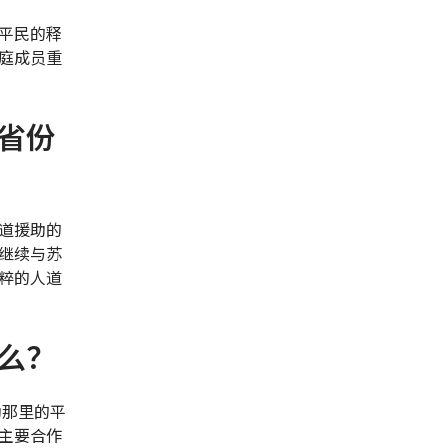
平民的释
庭成员重
省份
道援助的
继续与苏
粹的人道
么？
助那里的平
主要合作