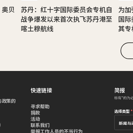
，奥贝
苏丹：红十字国际委员会专机自
为加
战争爆发以来首次执飞苏丹港至
国际
喀土穆航线
其专
快速链接
简报
标有*的为
与政策的
寻求帮助
选择类型
*
捐款
活动
联系我们
举报工作人员的不当行为