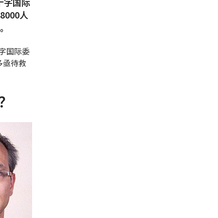
十字国际
000人
士。
字国际委
多亟待救
？