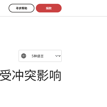
寻求帮助
捐款
为受冲突影响