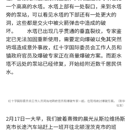
一个高高的水塔。水塔上部有一处裂口，来到水塔
旁的泵站，可以看见水塔的下部还有一处更大的
洞，这些都是交火中被火箭弹击中造成的破
坏。 水塔已出现几乎贯通的垂直裂纹，专家鉴
定已无法加固重新使用，需要定向爆破以免其突然
坍塌造成意外事故，红十字国际委员会工作人员和
镇政府官员及爆破专家正在商量爆破方案。而距水
塔不远处的泵站已经修复，开始给附近数千居民供
水。
红十字国际委员会工作人员同当地政府官员和爆破专家一起，在现场商讨爆破方案。（新华
社发）
2月17日一大早，我们披着熹微的晨光从斯拉维扬斯
克市长途汽车站赶上一班开往北顿涅茨克市的班