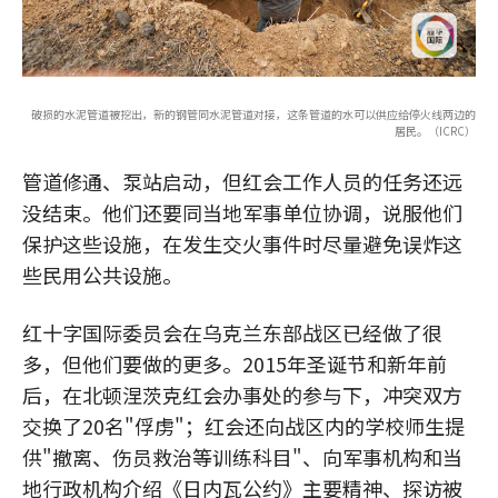
破损的水泥管道被挖出，新的钢管同水泥管道对接，这条管道的水可以供应给停火线两边的
居民。（ICRC）
管道修通、泵站启动，但红会工作人员的任务还远
没结束。他们还要同当地军事单位协调，说服他们
保护这些设施，在发生交火事件时尽量避免误炸这
些民用公共设施。
红十字国际委员会在乌克兰东部战区已经做了很
多，但他们要做的更多。2015年圣诞节和新年前
后，在北顿涅茨克红会办事处的参与下，冲突双方
交换了20名"俘虏"；红会还向战区内的学校师生提
供"撤离、伤员救治等训练科目"、向军事机构和当
地行政机构介绍《日内瓦公约》主要精神、探访被