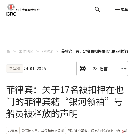
菜单
红十字国际委员会
跳至主要内容
工作地区
菲律宾
菲律宾：关于17名被扣押在也门的菲律宾籍
24-01-2025
新闻稿
菲律宾：关于17名被扣押在也
门的菲律宾籍“银河领袖”号
船员被释放的声明
菲律宾
受保护人员：战俘和被拘留者
帮助被拘留者：保护和援助被剥夺自由者
重