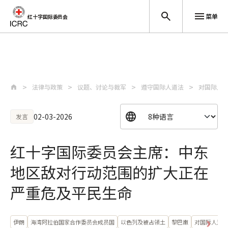
菜单
红十字国际委员会
跳至主要内容
法律与政策
议题、讨论与裁军
遵守国际人道法
对国际人
02-03-2026
发言
红十字国际委员会主席：中东
地区敌对行动范围的扩大正在
严重危及平民生命
伊朗
海湾阿拉伯国家合作委员会成员国
以色列及被占领土
黎巴嫩
对国际人道法