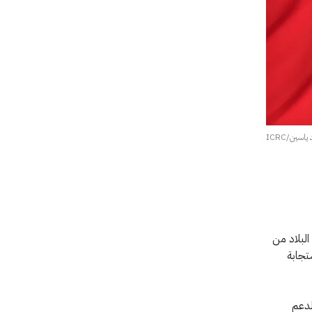
اسين/ICRC
 البلاد من
ستجابة
لدعم