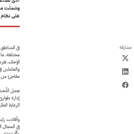
أدّى تصاعد
وشملت منا
على نظام ا
في المناطق 
مشاركة
مختلفة، ما 
الإخلاء، تف
والعاملين ف
مفاجئ من ا
تعمل اللّجنة
إدارة طوارى
الرعاية الطب
وأفادت رئيسة
في المجال ا
وألّا تتعرّض