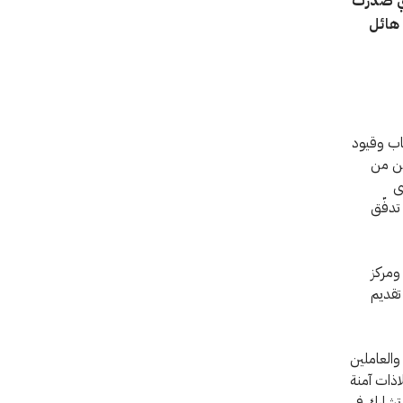
لتي صدرت
هائل
باب وقيود
ّن من
ى
تدفّق
 ومركز
تقديم
 والعاملين
اذات آمنة
 تشارك في