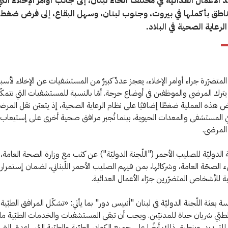
 الأعمال العدائية في مختلف أنحاء لبنان، إلى جانب أوامر الإخلاء ا
طق بأكملها في بيروت، وجنوب لبنان، وسهل البقاع، إلى فرض ضغط 
لرعاية الصحية في البلاد.
المتضرّرة جراء أوامر الإخلاء، يعجز عددٌ كبيرٌ من المستشفيات عن الإخلاء لأس
يترك المرضى والموظفين في أوضاع حرجة. أمّا بالنسبة للمستشفيات التي تتمك
رض هذه العملية ضغطًا إضافيًا على نظام الرعاية الصحية، إذ يتعيّن نقل المرض
ي المستشفى والمعدات الحيوية، بينما تُجبر مرافق صحية أخرى على إستيعاب 
لمرضى.
 الدوليّة للصليب الأحمر ("اللّجنة الدوليّة") عن كثب مع وزارة الصحة العامة،
ء الصحّة العامة، وشركائها، بمن فيهم الصليب الأحمر اللّبناني، لضمان إستمرار 
ّية للأشخاص المتضرّرين جرّاء الأعمال العدائية.
 بعثة اللّجنة الدوليّة في لبنان "أنييس دور" بما يأتي: «تشكّل المرافق الطبّية
لطبّي شريان حياة للمدنيّين. ويجب أن تبقى المستشفيات والخدمات الطبّية مل
 للتهديد. وينطبق ذلك أيضًا على جميع الكوادر الطبّية والطبّية المُساعِدة، التي