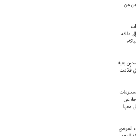
رين من
ات
لى ذلك،
سباكة،
سجين بغية
 قُدّمَت
مستلزمات
تجة عن
ل معها
ء المرضى
للّجنة الدوليّة الدعم