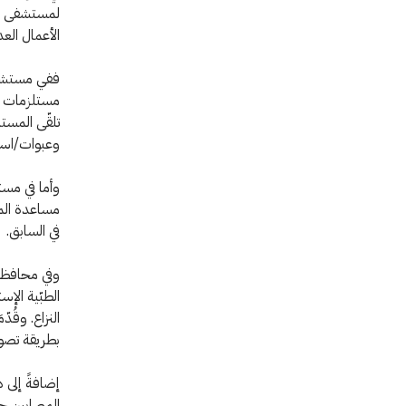
لمستشفى مرج
الأعمال العدا
ففي مستشفى 
مستلزمات مع
وعبوات/اسطو
وأما في مست
مساعدة المس
في السابق.
وفي محافظة
الطبّية الإ
النزاع. وقُ
بطريقة تصون
إضافةً إلى 