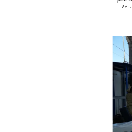
لثمانية مستشفيات من خلال توفير مجموعات المستلزمات الطبّية والجراحية وأدوية لزهاء ٤٣٠