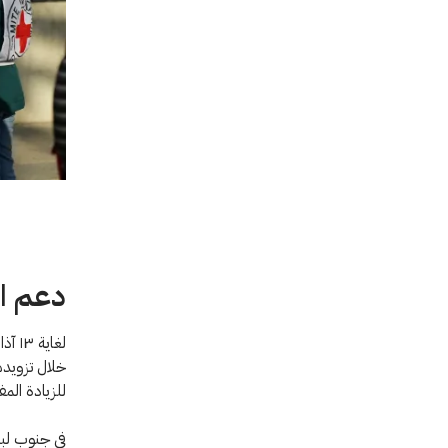
دعم ال
لغاي
خلال تزويدهم
للزيادة المف
في جنوب لبن