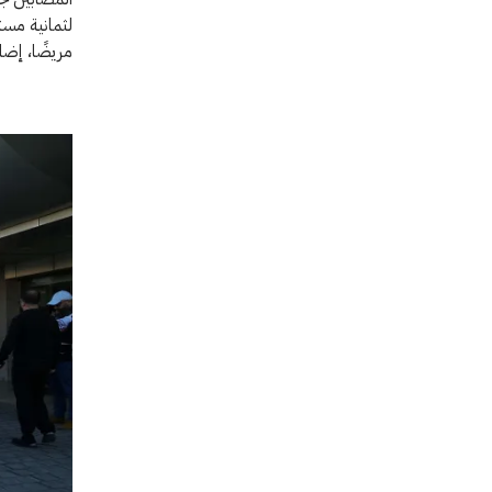
مريضًا، إض