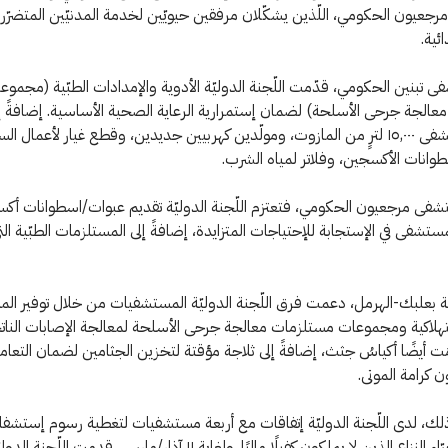
عيون الحكومي، اللّذين يشكّلان مرفقين حيويّين لخدمة المدنيّين المتضرّ
ئية.
تبنين الحكومي، قدّمت اللّجنة الدوليّة الأدوية والإمدادات الطبّية (مجموع
الجة جرحى الأسلحة) لضمان إستمرارية الرعاية الصحية الأساسية. إضافةً إ
تلقّى المستشفى ١٥,٠٠٠ لترٍ من المازوت، ومولّدين كهربيين جديدين، وقطع غيار لأعمال ال
انات الأكسجين، وفلاتر لمياه الشرب.
شفى مرجعيون الحكومي، فتعتزم اللّجنة الدوليّة تقديم عبوات/اسطوانات أك
تشفى في الإستجابة للإحتياجات المتزايدة، إضافةً إلى المستلزمات الطبّية التي
 بعلبك-الهرمل، دعمت فرق اللّجنة الدوليّة المستشفيات من خلال توفير ال
ستهلاكية ومجموعات مستلزمات معالجة جرحى الأسلحة لمعالجة الإصابات النا
دّمَت أيضًا أكياسُ جثث، إضافةً إلى ثلاجة مؤقتة لتخزين الجثامين لضمان التعام
 كرامة الموتى.
ذلك، لدى اللّجنة الدوليّة إتفاقات مع أربعة مستشفيات لتغطية رسوم إستشفا
المصابين جرّاء النزاع الذين لا يملكون كفيلًا ماليًا. ولغاية ١١ آذار/مارس، قدمت ا