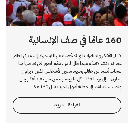
160 عامًا في صف الإنسانية
لا تزال الأفكار والمبادرات التي تمخّضت عنها أكبر حركة إنسانية في العالم
عصريّة وفتيّة لا تقدُم مهما طال الزمن. تقدّم الصور التي نعرضها هنا
لمحات نُشيد من خلالها بجهود ملايين الأشخاص الذين لا يزالون
يبذلون – إلى يومنا هذا – كل ما بوسعهم من أجل تنفيذ أفكار رجل
واحد، ساقه القدر إلى معاينة أهوال الحرب قبل 160 عامًا.
لقراءة المزيد