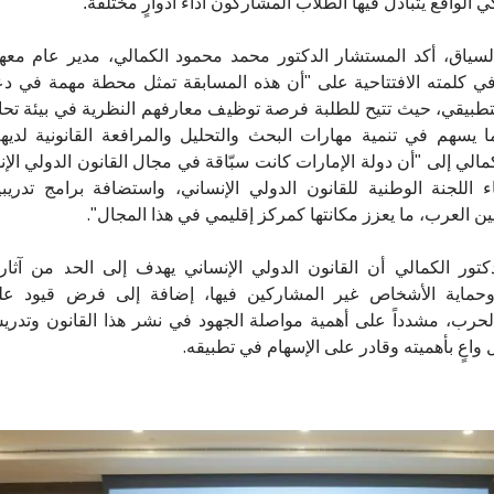
ي الواقع يتبادل فيها الطلاب المشاركون أداء أدوارٍ مختلفة.
لسياق،
أكد المستشار الدكتور محمد محمود الكمالي، مدير عام معهد
في كلمته الافتتاحية على "أن هذه المسابقة تمثل محطة مهمة في دعم
لتطبيقي، حيث تتيح للطلبة فرصة توظيف معارفهم النظرية في بيئة تحا
ا يسهم في تنمية مهارات البحث والتحليل والمرافعة القانونية لديه
كمالي إلى "أن دولة الإمارات كانت سبّاقة في مجال القانون الدولي الإ
 اللجنة الوطنية للقانون الدولي الإنساني، واستضافة برامج تدريبي
.
ين العرب، ما يعزز مكانتها كمركز إقليمي في هذا المجال"
كتور الكمالي أن القانون الدولي الإنساني يهدف إلى الحد من آثار 
حماية الأشخاص غير المشاركين فيها، إضافة إلى فرض قيود ع
لحرب، مشدداً على أهمية مواصلة الجهود في نشر هذا القانون وتدريس
.
 واعٍ بأهميته وقادر على الإسهام في تطبيقه