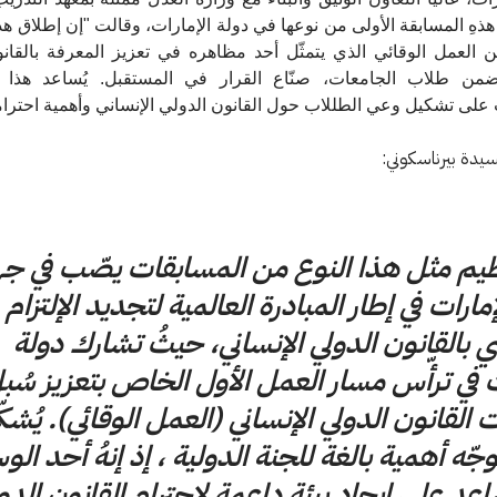
ذهِ المسابقة الأولى من نوعها في دولة الإمارات، وقالت "إن إطلاق هذهِ 
 العمل الوقائي الذي يتمثّل أحد مظاهره في تعزيز المعرفة بالقانو
ضمن طلاب الجامعات، صنّاع القرار في المستقبل. يُساعد هذا 
على تشكيل وعي الطللاب حول القانون الدولي الإنساني وأهمية احترا
يدة بيرناسكوني:
ظيم مثل هذا النوع من المسابقات يصّب في ج
مارات في إطار المبادرة العالمية لتجديد الإلتزام
 بالقانون الدولي الإنساني، حيثُ تشارك دولة
ت في ترأّس مسار العمل الأول الخاص بتعزيز سُب
ت القانون الدولي الإنساني (العمل الوقائي). يُشك
وجّه أهمية بالغة للجنة الدولية ، إذ إنهُ أحد الو
اعد على إيجاد بيئة داعمة لاحترام القانون الدو