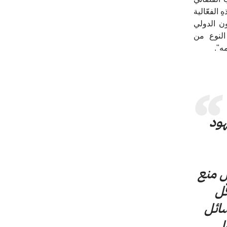
الفعّالية
ن الدولي
النوع من
مه".
هود
ل منع
ّل
سائل
لي