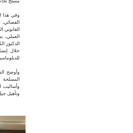
مسلّح تحاك
وفي هذا ا
القضائي، 
القانوني ا
العملي، بم
الدكتور ال
خلال إنشاء
للدبلوماسي
وأوضح الد
المسلحة و
وأساليب ا
وتأهيل جيل