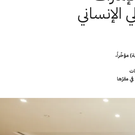
ي الإنساني
 مؤخّراً،
ات
في مقرّها