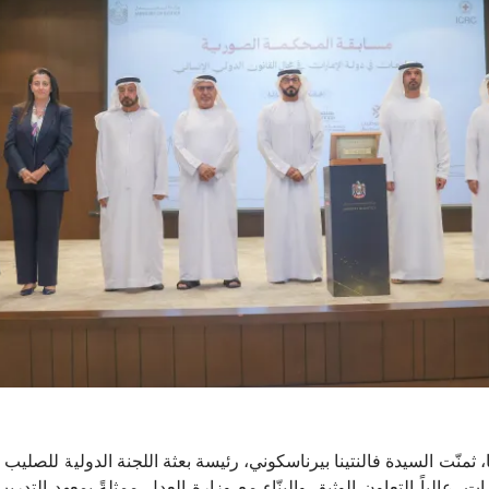
،
ثمنّت السيدة فالنتينا بيرناسكوني، رئيسة بعثة اللجنة الدولية للصليب 
ات، عالياً التعاون الوثيق والبنّاء مع وزارة العدل ممثلةً بمعهد التدر