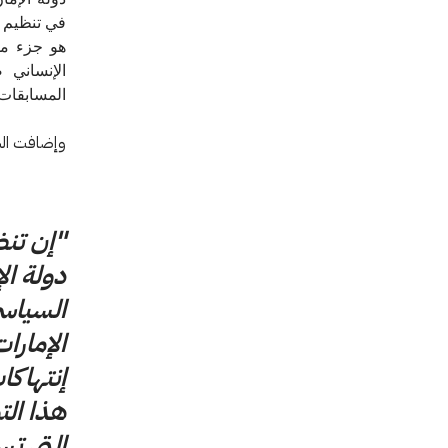
في تنظيم ه
هو جزء من
الإنساني 
المسابقات 
وإضافت الس
"إن تن
دولة الإ
السياسي
الإمارا
إنتهاكا
هذا الت
التي تس