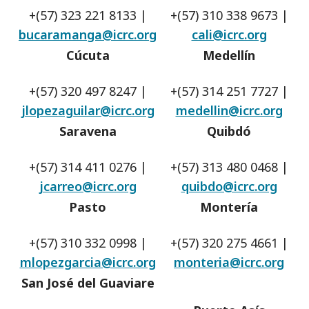
+(57) 323 221 8133 |
+(57) 310 338 9673 |
bucaramanga@icrc.org
cali@icrc.org
Cúcuta
Medellín
+(57) 320 497 8247 |
+(57) 314 251 7727 |
jlopezaguilar@icrc.org
medellin@icrc.org
Saravena
Quibdó
+(57) 314 411 0276 |
+(57) 313 480 0468 |
jcarreo@icrc.org
quibdo@icrc.org
Pasto
Montería
+(57) 310 332 0998 |
+(57) 320 275 4661 |
mlopezgarcia@icrc.org
monteria@icrc.org
San José del Guaviare