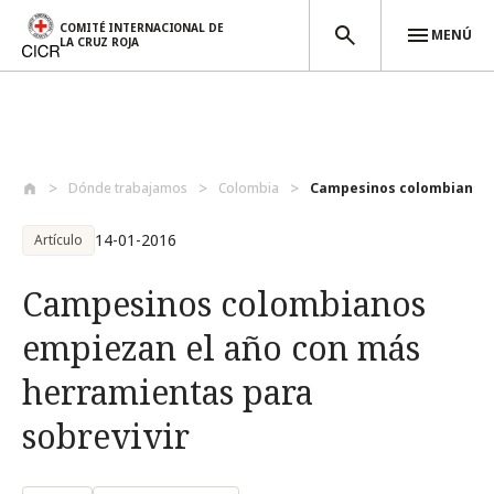
COMITÉ INTERNACIONAL DE
MENÚ
LA CRUZ ROJA
Pasar al contenido principal
Dónde trabajamos
Colombia
Campesinos colombianos e
14-01-2016
Artículo
Campesinos colombianos
empiezan el año con más
herramientas para
sobrevivir