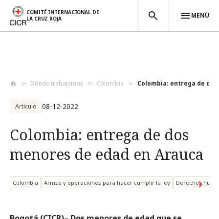
COMITÉ INTERNACIONAL DE
MENÚ
LA CRUZ ROJA
Pasar al contenido principal
Dónde trabajamos
Colombia
Colombia: entrega de dos
08-12-2022
Artículo
Colombia: entrega de dos
menores de edad en Arauca
Colombia
Armas y operaciones para hacer cumplir la ley
Derechos huma
Bogotá (CICR)– Dos menores de edad que se