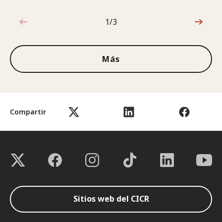
1/3
1de3
Más
Compartir
Sitios web del CICR