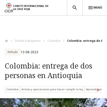
COMITÉ INTERNACIONAL DE
MENÚ
LA CRUZ ROJA
Pasar al contenido principal
Dónde trabajamos
Colombia
Colombia: entrega de dos 
13-08-2023
Artículo
Colombia: entrega de dos
personas en Antioquia
Colombia
Armas y operaciones para hacer cumplir la ley
Aprendizaje y e