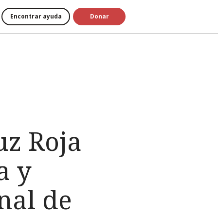
Encontrar ayuda
Donar
uz Roja
a y
nal de