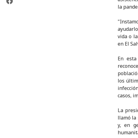
la pand
"Instam
ayudarlo
vida o l
en El Sal
En esta
reconoc
població
los últi
infecció
casos, i
La presi
llamó la
y, en g
humanita