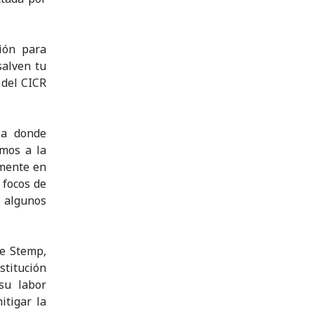
ión para
salven tu
 del CICR
ja donde
mos a la
emente en
 focos de
n algunos
de Stemp,
stitución
su labor
itigar la