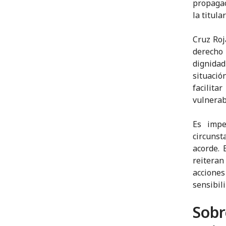
propagac
la titula
Cruz Roj
derecho 
dignida
situació
facilit
vulnerab
Es impe
circunst
acorde. 
reitera
accione
sensibil
Sobr