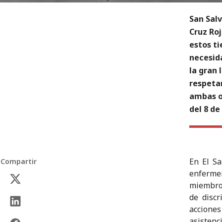
San Salv
Cruz Roj
estos ti
necesida
la gran 
respeta
ambas o
del 8 de
En El Sa
Compartir
enfermer
miembros
de discr
accione
asistenc