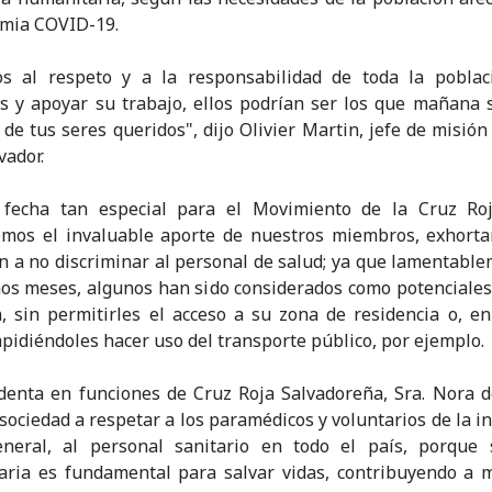
emia COVID-19.
os al respeto y a la responsabilidad de toda la poblac
s y apoyar su trabajo, ellos podrían ser los que mañana 
a de tus seres queridos", dijo Olivier Martin, jefe de misión
vador.
 fecha tan especial para el Movimiento de la Cruz Ro
emos el invaluable aporte de nuestros miembros, exhorta
n a no discriminar al personal de salud; ya que lamentabl
mos meses, algunos han sido considerados como potenciales
n, sin permitirles el acceso a su zona de residencia o, e
mpidiéndoles hacer uso del transporte público, por ejemplo.
denta en funciones de Cruz Roja Salvadoreña, Sra. Nora 
 sociedad a respetar a los paramédicos y voluntarios de la in
eneral, al personal sanitario en todo el país, porque 
ria es fundamental para salvar vidas, contribuyendo a m