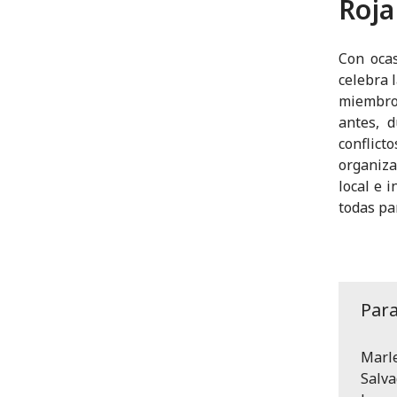
Roja
Con ocas
celebra 
miembro
antes, d
conflict
organiza
local e 
todas pa
Par
Marl
Salva