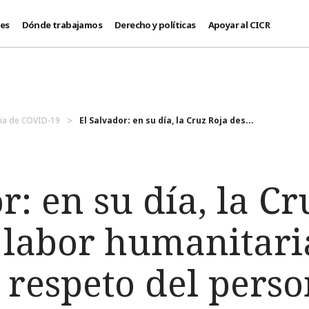
des
Dónde trabajamos
Derecho y políticas
Apoyar al CICR
a de COVID-19
El Salvador: en su día, la Cruz Roja des...
r: en su día, la Cr
 labor humanitari
 respeto del perso