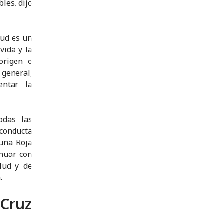
les, dijo
lud es un
vida y la
origen o
 general,
entar la
odas las
 conducta
Luna Roja
nuar con
lud y de
.
 Cruz