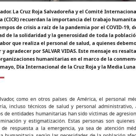
ador. La Cruz Roja Salvadoreña y el Comité Internaciona
a (CICR) recuerdan la importancia del trabajo humanitar
empos de crisis a raíz de la pandemia por el COVID-19, d
d de la solidaridad y la generosidad de toda la poblaci
labor que realiza el personal de salud, a quienes debem
r y agradecer por SALVAR VIDAS. Este mensaje es resalt
rganizaciones humanitarias en el marco de la conmem
 mayo, Día Internacional de la Cruz Roja y la Media Luna
lvador, como en otros países de América, el personal mé
ía, incluso técnicos de salud y personal administrativo,
 de entidades humanitarias han sido víctimas de agresion
iminación y estigmatización. Estas personas son quienes
s de respuesta a la emergencia, ya sea de atención méd
ia humanitaria, según las necesidades de la población afe