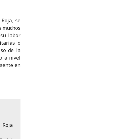
 Roja, se
os muchos
su labor
itarias o
iso de la
o a nivel
esente en
 Roja