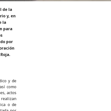
l de la
io y, en
e la
ón para
os
ado por
oración
 Roja.
dico y de
 así como
es, actos
 realizan
ica o de
ctada por