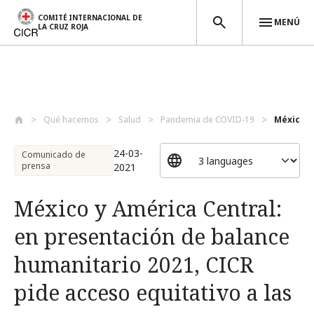
COMITÉ INTERNACIONAL DE
MENÚ
LA CRUZ ROJA
Pasar al contenido principal
Qué hacemos
Salud
Pandemia de COVID-19
México y
24-03-
Comunicado de
prensa
2021
México y América Central:
en presentación de balance
humanitario 2021, CICR
pide acceso equitativo a las