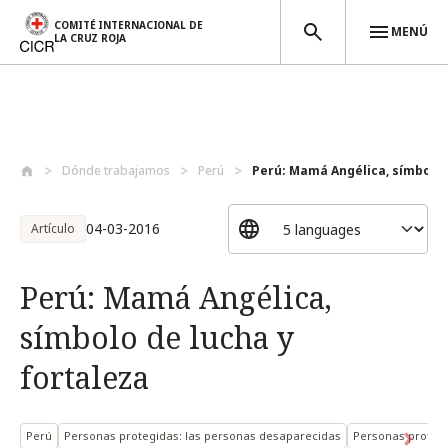
COMITÉ INTERNACIONAL DE
MENÚ
LA CRUZ ROJA
Pasar al contenido principal
Dónde trabajamos
Perú
Perú: Mamá Angélica, símbolo d
04-03-2016
Artículo
Perú: Mamá Angélica,
símbolo de lucha y
fortaleza
Perú
Personas protegidas: las personas desaparecidas
Personas protegi