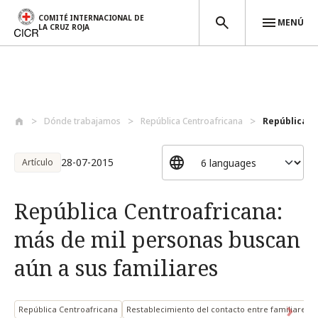
COMITÉ INTERNACIONAL DE
MENÚ
LA CRUZ ROJA
Pasar al contenido principal
Dónde trabajamos
República Centroafricana
República Ce
28-07-2015
Artículo
República Centroafricana:
más de mil personas buscan
aún a sus familiares
República Centroafricana
Restablecimiento del contacto entre familiares