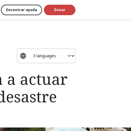
Encontrar ayuda
Donar
a a actuar
desastre