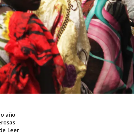
to año
erosas
 de Leer