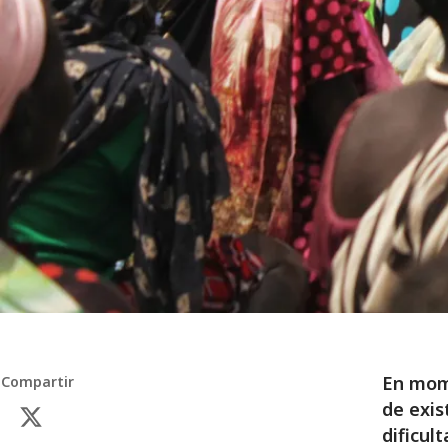
En mome
Compartir
de exis
dificul