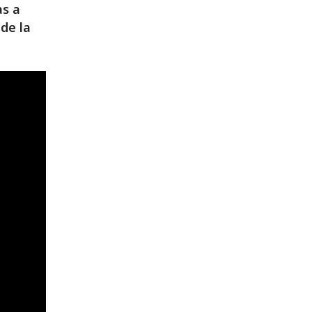
as a
de la