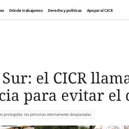
des
Dónde trabajamos
Derecho y políticas
Apoyar al CICR
Sur: el CICR llam
ia para evitar el 
s protegidas: las personas internamente desplazadas