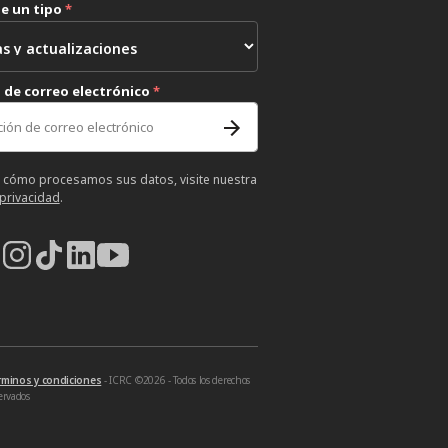
ne un tipo
*
 de correo electrónico
*
 cómo procesamos sus datos, visite nuestra
 privacidad
.
rminos y condiciones
- ICRC ©2026 - Todos los derechos
ervados