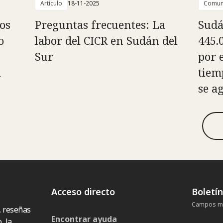
Artículo
18-11-2025
Comun
os
Preguntas frecuentes: La
Sudá
o
labor del CICR en Sudán del
445.
Sur
por 
l
tiem
se a
Acceso directo
Boletí
Campos ma
, reseñas
Encontrar ayuda
, la