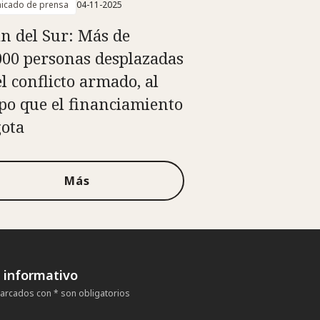
icado de prensa
04-11-2025
n del Sur: Más de
000 personas desplazadas
el conflicto armado, al
po que el financiamiento
gota
Más
n informativo
rcados con * son obligatorios