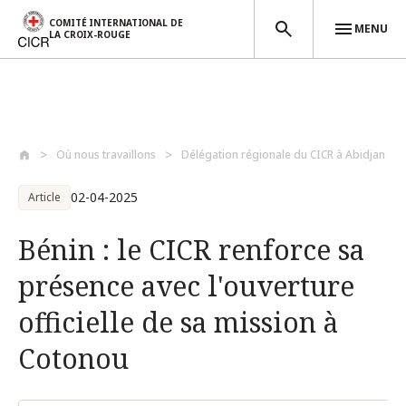
COMITÉ INTERNATIONAL DE
MENU
LA CROIX-ROUGE
Aller au contenu principal
Où nous travaillons
Délégation régionale du CICR à Abidjan (...
02-04-2025
Article
Bénin : le CICR renforce sa
présence avec l'ouverture
officielle de sa mission à
Cotonou