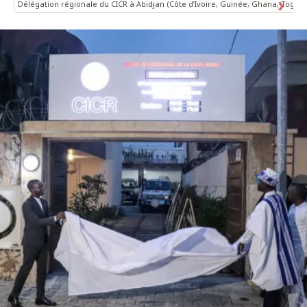
Délégation régionale du CICR à Abidjan (Côte d’Ivoire, Guinée, Ghana, Togo e