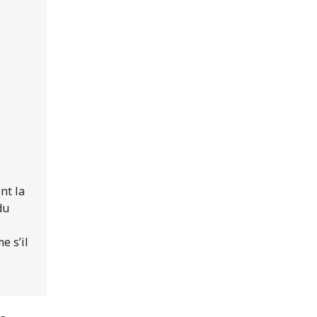
nt la
du
e s’il