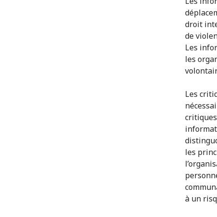
Les info
déplacem
droit in
de violen
Les info
les orga
volontai
Les crit
nécessai
critique
informati
distingu
les prin
l’organis
personnes
communau
à un ris