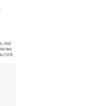
e
, c’est
nité des
 du CICR.