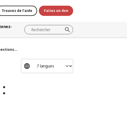
Trouvez de l'aide
Faites un don
tenez-
estions...
: