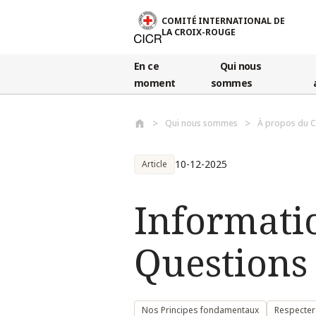
Aller au contenu principal
COMITÉ INTERNATIONAL DE
LA CROIX-ROUGE
En ce
Qui nous
moment
sommes
Qui nous sommes
À propos du C
10-12-2025
Article
Informatio
Questions
Nos Principes fondamentaux
Respecter 