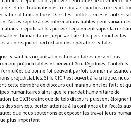
rmations préjudiciables peuvent entraîner de la violence, d
ents et des traumatismes, conduisant parfois à des violati
ternational humanitaire. Dans les conflits armés et autres si
ce, l’accès rapide à des informations fiables peut sauver des
rmations préjudiciables peuvent également saper la confia
nisations humanitaires, exposant ainsi le personnel et les
res à un risque et perturbant des opérations vitales.
iques visant les organisations humanitaires ne sont pas
rement préjudiciables et peuvent être légitimes. Toutefois, 
s formulées de bonne foi peuvent parfois donner naissance 
ons préjudiciables. Si le CICR est ouvert à la critique, nous
ons cette dernière de discours qui manipulent les faits et q
cipes humanitaires ainsi que le mandat humanitaire de
ation. Le CICR craint que de tels discours puissent éloigner 
 des services, porter atteinte à la confiance et à l’accès au
tés que nous soutenons et exposer les travailleurs human
que plus important.