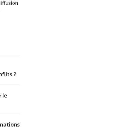
iffusion
.
flits ?
 le
rmations