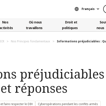
Français
Nos
Où nous
Droit et
Sou
activités
travaillons
politiques
nous
ICR
Nos Principes fondamentaux
Informations préjudiciables : Qu
ns préjudiciables 
 et réponses
et faire respecter le DIH
Cyberopérations pendant les conflits armés