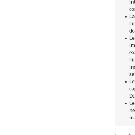
in
co
La
l’
do
Le
im
ex
l’
in
se
Le
ca
DI
Le
ne
ma