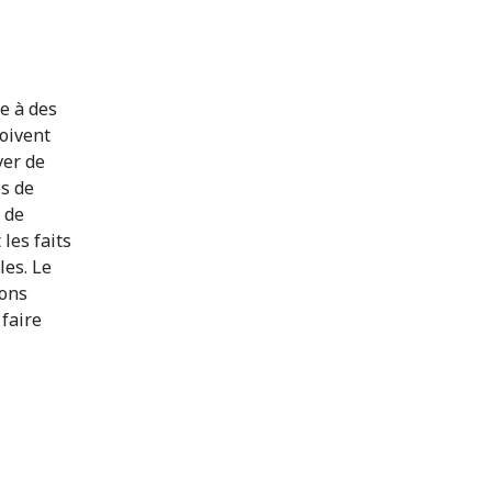
de à des
doivent
ver de
es de
 de
les faits
les. Le
ions
 faire