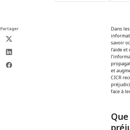
Dans les 
Partager
informat
savoir o
l’aide e
l’inform
propagat
et augme
CICR rec
préjudic
face à le
Que 
préj