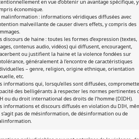
tentionnellement en vue d’obtenir un avantage spécifique, y
mpris économique.
 malinformation : informations véridiques diffusées avec
intention malveillante de causer divers effets, y compris des
mmages.
s discours de haine : toutes les formes d’expression (textes,
ages, contenus audio, vidéos) qui diffusent, encouragent,
acerbent ou justifient la haine et la violence fondées sur
intolérance, généralement à l’encontre de caractéristiques
dividuelles – genre, religion, origine ethnique, orientation
xuelle, etc.
s informations qui, lorsqu’elles sont diffusées, compromette
pacité des belligérants à respecter les normes pertinentes 
H ou du droit international des droits de l’homme (DIDH).
s informations et discours diffusés en violation du DIH, mêm
 s’agit pas de mésinformation, de désinformation ou de
linformation.