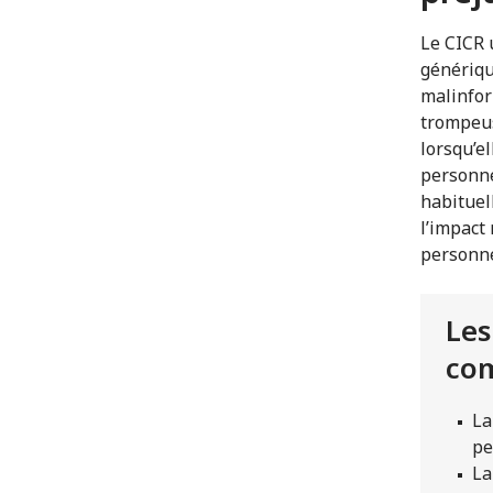
Le CICR 
génériqu
malinfor
trompeus
lorsqu’e
personne
habituel
l’impact 
personne
Les
com
La
pe
La