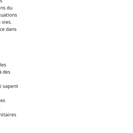
es
ons du
tuations
 vies.
nce dans
les
à des
ui sapent
les
x
itaires