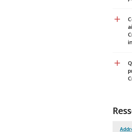
C
a
C
i
Q
p
C
Ress
Addre