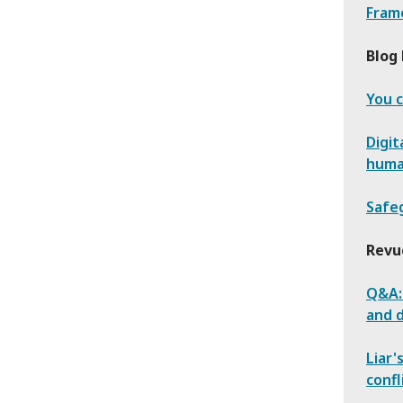
Fram
Blog 
You c
Digit
huma
Safeg
Revu
Q&A:
and 
Liar'
confl