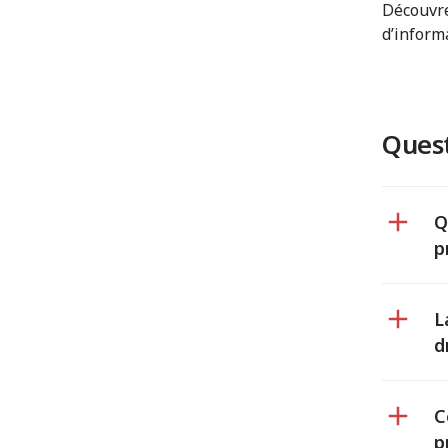
Découvre
d’inform
Quest
Q
p
L
d
C
p