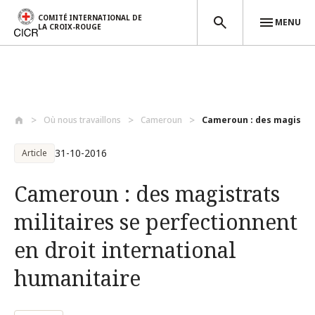
COMITÉ INTERNATIONAL DE
MENU
LA CROIX-ROUGE
Aller au contenu principal
Où nous travaillons
Cameroun
Cameroun : des magistrats
31-10-2016
Article
Cameroun : des magistrats
militaires se perfectionnent
en droit international
humanitaire