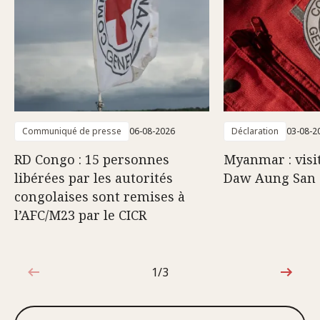
Communiqué de presse
06-08-2026
Déclaration
03-08-2
RD Congo : 15 personnes
Myanmar : visi
libérées par les autorités
Daw Aung San 
congolaises sont remises à
l’AFC/M23 par le CICR
1/3
1sur3