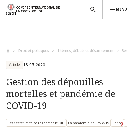
COMITÉ INTERNATIONAL DE
MENU
LA CROIX-ROUGE
Aller au contenu principal
Droit et politiques
Thèmes, débats et désarmement
Respec
18-05-2020
Article
Gestion des dépouilles
mortelles et pandémie de
COVID-19
Respecter et faire respecter le DIH
La pandémie de Covid-19
Santé
Pers