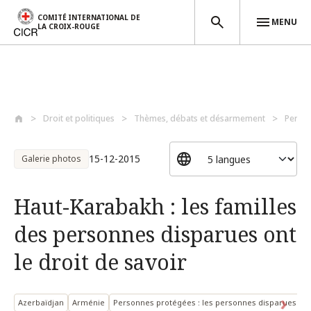
COMITÉ INTERNATIONAL DE
MENU
LA CROIX-ROUGE
Aller au contenu principal
Droit et politiques
Thèmes, débats et désarmement
Perso
15-12-2015
Galerie photos
Haut-Karabakh : les familles
des personnes disparues ont
le droit de savoir
Azerbaïdjan
Arménie
Personnes protégées : les personnes disparues