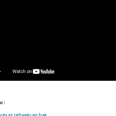
i :
cés et réfugiés en Irak