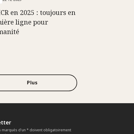
ICR en 2025 : toujours en
ière ligne pour
manité
Plus
tter
 marqués d'un * doivent obligatoirement