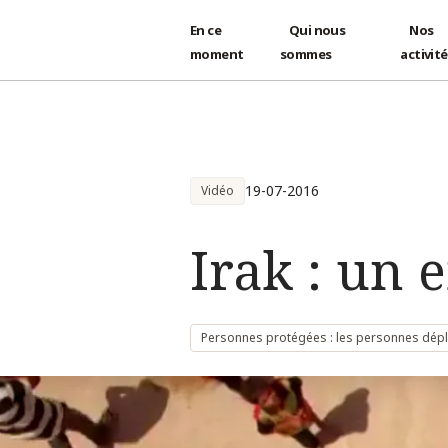
En ce
Qui nous
Nos
moment
sommes
activit
Aller au contenu principal
19-07-2016
Vidéo
Irak : un 
Personnes protégées : les personnes déplac