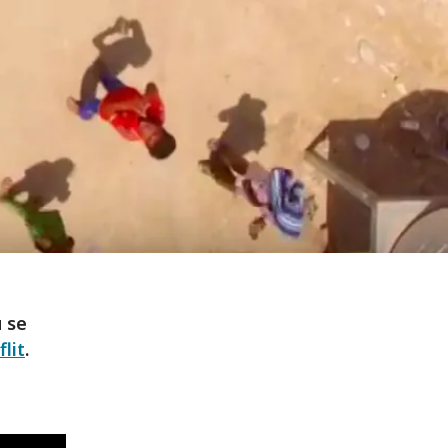
 se
flit
.