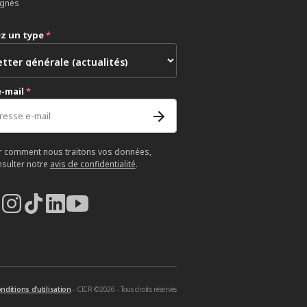
ignés
ez un type
*
e-mail
*
r comment nous traitons vos données,
nsulter notre
avis de confidentialité
.
nditions d’utilisation
- CICR ©2026 - Tous droits réservés