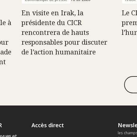
En visite en Irak, la
Le C
le à
présidente du CICR
prem
rencontrera de hauts
l’hu
our
responsables pour discuter
lade
de l’action humanitaire
nt
R
Accès direct
Newsle
les champs
evues et