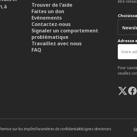
être rense
Trouver de l'aide
n, à
Faites un don
Choisiss
Evènements
Contactez-nous
Signaler un comportement
problématique
Adresse 
Travaillez avec nous
FAQ
Pour savoi
veuillez co
Remise sur les impôts
Paramètres de confidentialité
Lignes directrices
Co