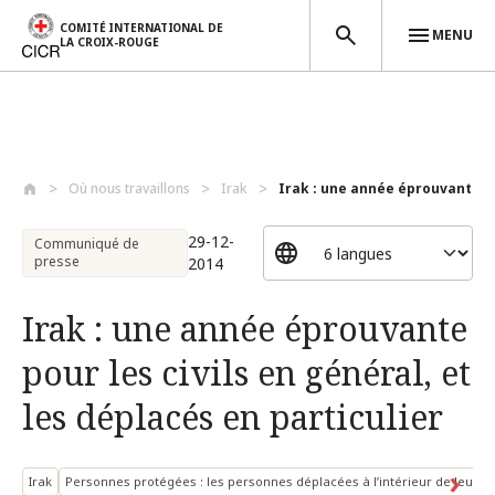
COMITÉ INTERNATIONAL DE
MENU
LA CROIX-ROUGE
Aller au contenu principal
Où nous travaillons
Irak
Irak : une année éprouvante pou
29-12-
Communiqué de
presse
2014
Irak : une année éprouvante
pour les civils en général, et
les déplacés en particulier
Irak
Personnes protégées : les personnes déplacées à l’intérieur de leur p