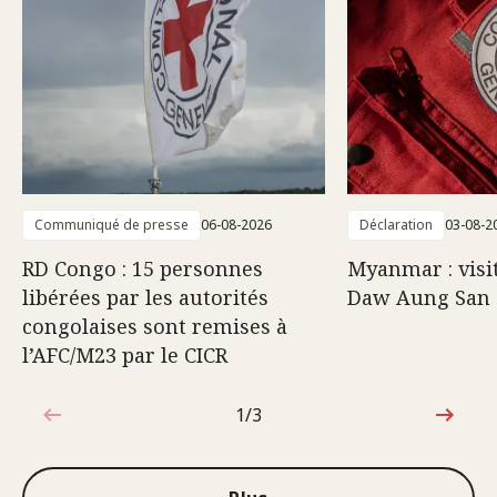
Communiqué de presse
06-08-2026
Déclaration
03-08-2
RD Congo : 15 personnes
Myanmar : visi
libérées par les autorités
Daw Aung San 
congolaises sont remises à
l’AFC/M23 par le CICR
1/3
1sur3