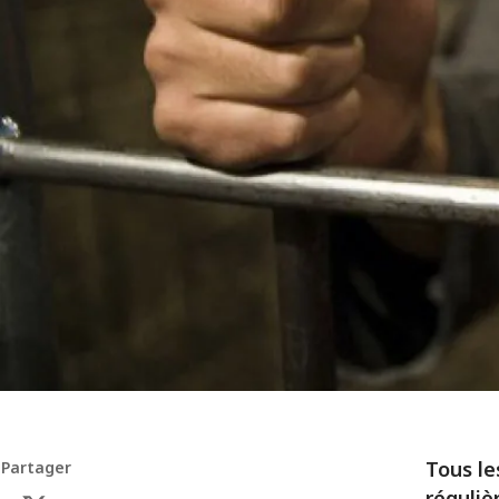
Tous le
Partager
réguliè