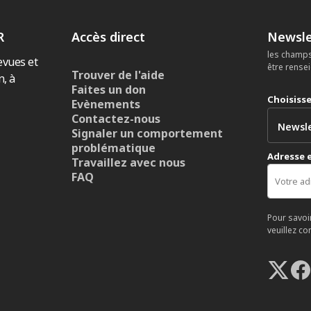
R
Accès direct
Newsle
les champs
evues et
être rense
Trouver de l'aide
n, à
Faites un don
Choisiss
Evènements
Contactez-nous
Signaler un comportement
problématique
Adresse 
Travaillez avec nous
FAQ
Pour savoi
veuillez co