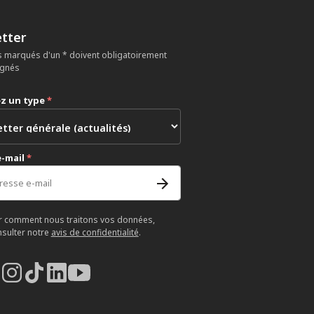
tter
 marqués d'un * doivent obligatoirement
ignés
ez un type
*
e-mail
*
r comment nous traitons vos données,
nsulter notre
avis de confidentialité
.