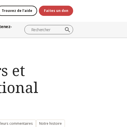
Trouvez de l'aide
Faites un don
tenez-
s et
tional
 leurs commentaires
Notre histoire