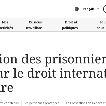
Français
Nos
Où nous
Droit et
Sou
activités
travaillons
politiques
nous
ion des prisonnier
r le droit interna
re
rre et détenus
Les personnes protégées
Les Conventions de Genève et