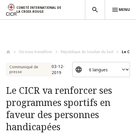
COMITÉ INTERNATIONAL DE
MENU
LA CROIX-ROUGE
Aller au contenu principal
Où nous travaillons
République du Soudan du Sud
Le CICR
03-12-
Communiqué de
presse
2019
Le CICR va renforcer ses
programmes sportifs en
faveur des personnes
handicapées